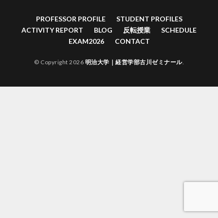
PROFESSOR PROFILE
STUDENT PROFILES
ACTIVITY REPORT
BLOG
反転授業
SCHEDULE
EXAM2026
CONTACT
© Copyright 2026
明治大学｜経営学部古川ゼミナール
.