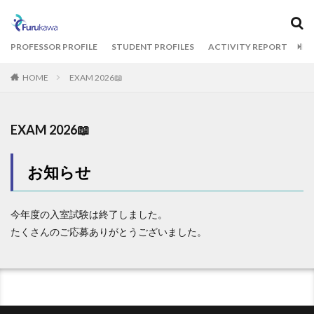
カテゴリー
PROFESSOR PROFILE
STUDENT PROFILES
ACTIVITY REPORT
BL
HOME
EXAM 2026📖
タグ
1期生
2期生
3期生
THE CAMPUS
EXAM 2026📖
オフィスツアー
コクヨ
古川ゼミ
明治大学
統計解析
お知らせ
検索
今年度の入室試験は終了しました。
たくさんのご応募ありがとうございました。