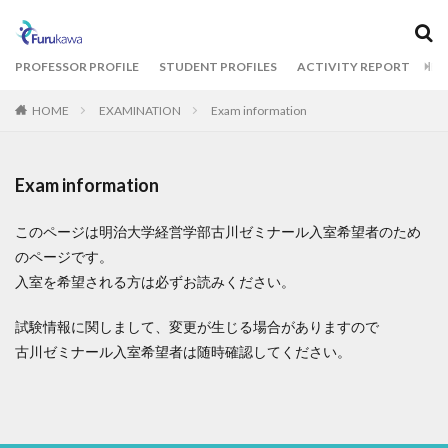
カテゴリー
PROFESSOR PROFILE
STUDENT PROFILES
ACTIVITY REPORT
BL
HOME
EXAMINATION
Exam information
タグ
1期生
2期生
3期生
THE CAMPUS
Exam information
オフィスツアー
コクヨ
古川ゼミ
明治大学
統計解析
このページは明治大学経営学部古川ゼミナール入室希望者のため
のページです。
検索
入室を希望される方は必ずお読みください。
試験情報に関しまして、変更が生じる場合がありますので
古川ゼミナール入室希望者は随時確認してください。