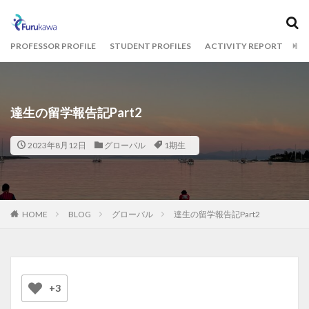
カテゴリー
PROFESSOR PROFILE
STUDENT PROFILES
ACTIVITY REPORT
BL
タグ
1期生
2期生
3期生
THE CAMPUS
達生の留学報告記Part2
オフィスツアー
コクヨ
古川ゼミ
明治大学
2023年8月12日
グローバル
1期生
統計解析
検索
HOME
BLOG
グローバル
達生の留学報告記Part2
+3