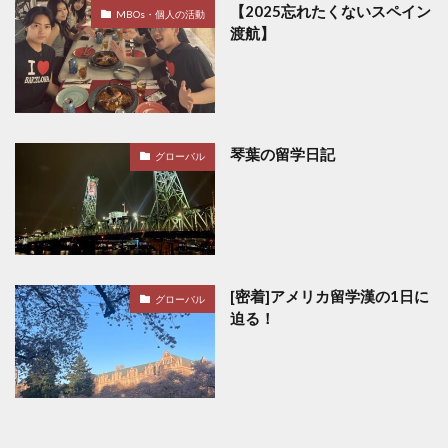
【2025忘れたくないスペイン
MBOs・個人の活動
渡航】
琴葉の留学日記
グローバル
[密着]アメリカ留学漢の1日に
グローバル
迫る！