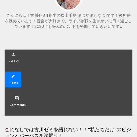
こんにちは！古川ゼミ1期生の松山千夏(まつやまちなつ)です！教務長
を務めています！音楽が大好きで、ライブ参戦を生きがいに日々過ごし
ています！2023年も好みのバンドを発掘していきたいです♫
person
About
create
Posts
comment
Comments
これなしでは古川ゼミを語れない！！"私たちだけ"のビジ
ョンとパーパスを深堀り！