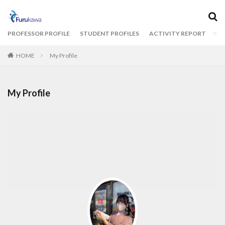
カテゴリー
PROFESSOR PROFILE
STUDENT PROFILES
ACTIVITY REPORT
BL
HOME
My Profile
タグ
1期生
2期生
3期生
THE CAMPUS
My Profile
オフィスツアー
コクヨ
古川ゼミ
明治大学
統計解析
検索