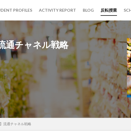
DENT PROFILES
ACTIVITY REPORT
BLOG
反転授業
SC
流通チャネル戦略
3期生
THE CAMPUS
オフィスツアー
コクヨ
古川ゼミ
検索
】流通チャネル戦略