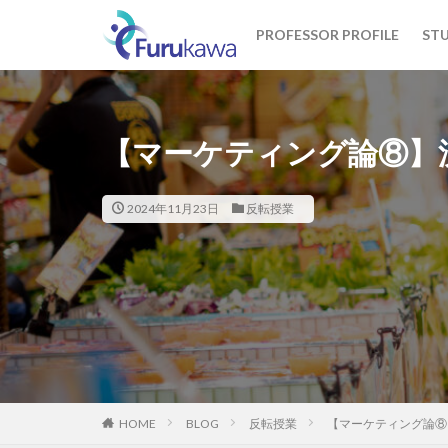
PROFESSOR PROFILE
STU
カテゴリー
【マーケティング論⑧】
タグ
2024年11月23日
反転授業
1期生
2期生
統計解析
HOME
BLOG
反転授業
【マーケティング論⑧