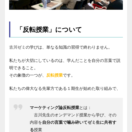
「反転授業」について
古川ゼミの学びは、単なる知識の習得で終わりません。
私たちが大切にしているのは、学んだことを自分の言葉で説
明できること。
その象徴の一つが、
反転授業
です。
私たちの偉大なる先輩方である１期生が始めた取り組みで、
マーケティング論反転授業
とは：
古川先生のオンデマンド授業から学び、その
内容を
自分の言葉で噛み砕いてゼミ生に共有す
る
授業