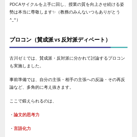
PDCAサイクルを上手に回し、授業の質を向上させ続ける姿
勢は本当に尊敬します✨（教務のみんないつもありがとう
^_^）
プロコン（賛成派 vs 反対派ディベート）
古川ゼミでは、賛成派・反対派に分かれて討論するプロコン
も実施しました。
事前準備では、自分の主張・相手の主張への反論・その再反
論など、多角的に考え抜きます。
ここで鍛えられるのは、
・
論文的思考力
・
言語化力