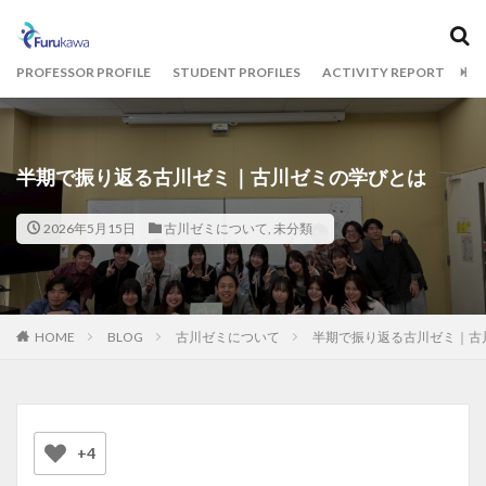
カテゴリー
PROFESSOR PROFILE
STUDENT PROFILES
ACTIVITY REPORT
BL
タグ
1期生
2期生
3期生
THE CAMPUS
半期で振り返る古川ゼミ｜古川ゼミの学びとは
オフィスツアー
コクヨ
古川ゼミ
明治大学
2026年5月15日
古川ゼミについて
,
未分類
統計解析
検索
HOME
BLOG
古川ゼミについて
半期で振り返る古川ゼミ｜古
+4