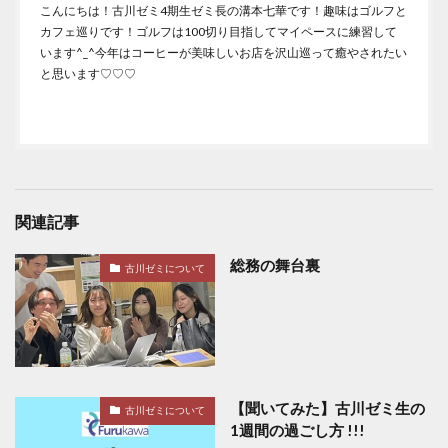
こんにちは！古川ゼミ4期生ゼミ長の溝本七華です！趣味はゴルフと
カフェ巡りです！ゴルフは100切り目指してマイペースに練習して
います^_^今年はコーヒーが美味しいお店を沢山巡って癒やされたい
と思います♡♡♡
関連記事
総務の舞台裏
古川ゼミについて
【聞いてみた】古川ゼミ生の
古川ゼミについて
1週間の過ごし方 !!!