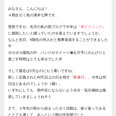
みなさん、こんにちは！
４期生ゼミ長の溝本七華です。
突然ですが、先月の私の初ブログで今年は「
春ピクニック
」
に挑戦したいと綴っていたのを覚えていますでしょうか。
なんと先日、4期生の何人かと無事達成することができました
🎊
ポカポカ陽気の中、パン🍞やスイーツ🧁を片手にのんびりと
過ごす時間はとても幸せでした🌸
そして最近は5月なのにもう暑いですね。
新しく定義された40℃以上の日を指す「
酷暑日
」、今年は何
日ほどあるのでしょうか（😱）。
いずれにしても、熱中症にならないよう水分・塩分補給は徹
底していきましょうね🥤💧
さて、２年生の秋から始まったゼミ活動は、振り返ってみる
ととても濃くて、あっという間の半年間でした。