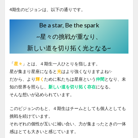
4期生のビジョンは、以下の通りです。
Be a star, Be the spark
~星々の挑戦が重なり、
新しい道を切り拓く光となる~
「
星々
」とは、４期生一人ひとりを指します。
星が集まり星座になると
光
はより強くなりますよね✨
だから、より
輝く
ために私たちは星座という
仲間
となり、未
知の世界を照らし、
新しい道を切り拓く存在
になる。
そんな想いが込められています。
このビジョンのもと、４期生はチームとしても個人としても
挑戦を続けています。
それぞれの個性が互いに補い合い、力が集まったときの一体
感はとても大きいと感じています。