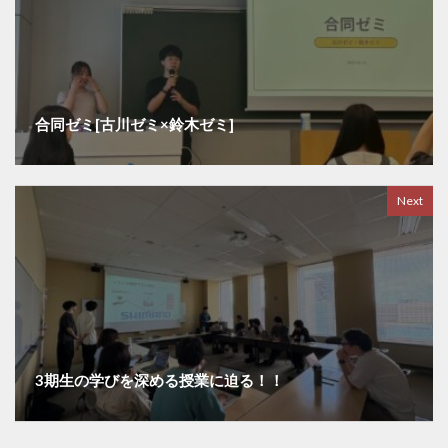
合同ゼミ[古川ゼミ×鈴木ゼミ]
Next
3期生の学びを深める授業に迫る！！