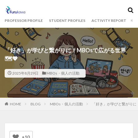
カテゴリー
PROFESSOR PROFILE
STUDENT PROFILES
ACTIVITY REPORT
BL
タグ
1期生
2期生
3期生
THE CAMPUS
「好き」が学びと繋がりに！MBOsで広がる世界
🗺️💖
オフィスツアー
コクヨ
古川ゼミ
明治大学
統計解析
2025年8月29日
MBOs・個人の活動
検索
HOME
BLOG
MBOs・個人の活動
「好き」が学びと繋がりに！M
+10